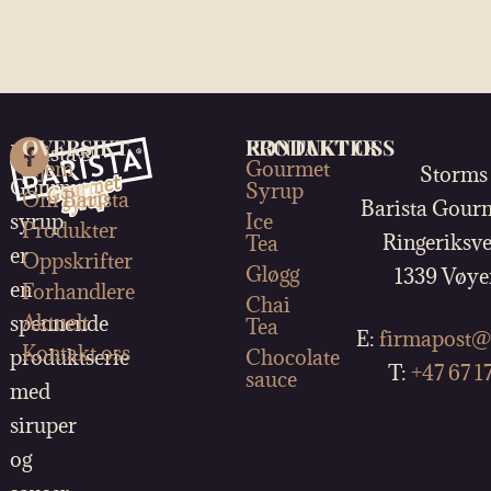
OVERSIKT
PRODUKTER
KONTAKT OSS
Barista®
Hjem
Gourmet
Storms
Gourmet
Syrup
Om Barista
Barista Gour
syrup
Ice
Produkter
Ringeriksve
Tea
er
Oppskrifter
Gløgg
1339 Vøye
en
Forhandlere
Chai
Aktuelt
spennende
Tea
E:
firmapost@
Kontakt oss
produktserie
Chocolate
T:
+47 67 1
sauce
med
siruper
og