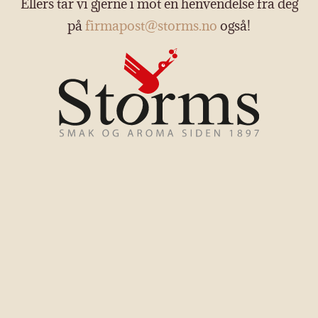
Ellers tar vi gjerne i mot en henvendelse fra deg
på
firmapost@storms.no
også!