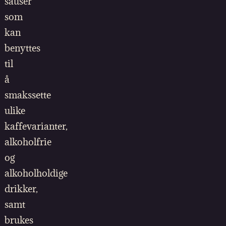
sauser
som
kan
benyttes
til
å
smakssette
ulike
kaffevarianter,
alkoholfrie
og
alkoholholdige
drikker,
samt
brukes