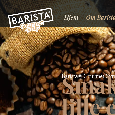
Hjem
Om Barist
Smak
Barista® Gourmet Syr
lille