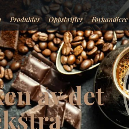
a
Produkter
Oppskrifter
Forhandlere
en av det
up
 ekstra