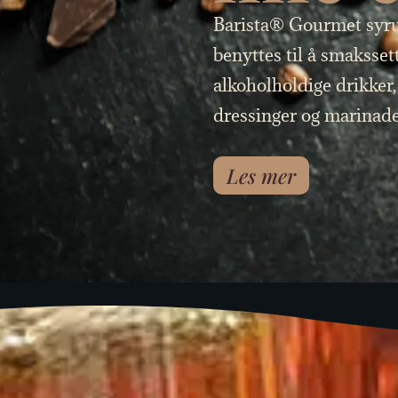
Barista® Gourmet syru
benyttes til å smakssett
alkoholholdige drikker, 
dressinger og marinade
Les mer