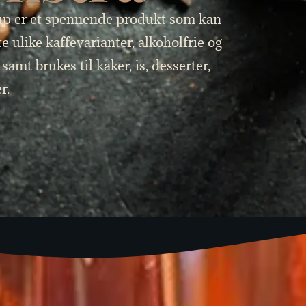
p er et spennende produkt som kan
e ulike kaffevarianter, alkoholfrie og
samt brukes til kaker, is, desserter,
r.